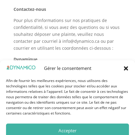
Contactez-nous
Pour plus d'informations sur nos pratiques de
confidentialité, si vous avez des questions ou si vous
souhaitez déposer une plainte, veuillez nous
contacter par courriel à
info@dynamico.ca
ou par
courrier en utilisant les coordonnées ci-dessous :
Dynamique
Gérer le consentement
[Re : Responsable de la confidentialité]
5255, boul. Henri-Bourrassa W #210, Saint-Laurent,
Afin de fournir les meilleures expériences, nous utilisons des
QC H4R 2M6, Canada W #210, Saint-Laurent, QC H4R
technologies telles que les cookies pour stocker et/ou accéder aux
2M6, Canada
informations relatives à l'appareil. Le fait de consentir à ces technologies
nous permettra de traiter des données telles que le comportement de
navigation ou des identifiants uniques sur ce site. Le fait de ne pas
consentir ou de retirer son consentement peut avoir un effet négatif sur
certaines caractéristiques et fonctions.
Accepter